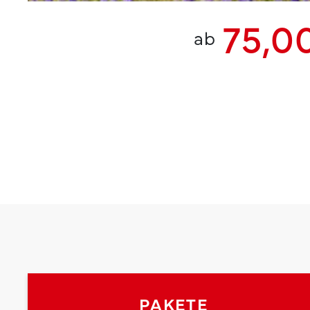
75,0
ab
PAKETE