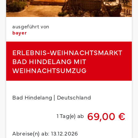
ausgeführt von
bayer
ERLEBNIS-WEIHNACHTSMARKT
BAD HINDELANG MIT
WEIHNACHTSUMZUG
Bad Hindelang | Deutschland
69,00 €
1 Tag(e) ab
Abreise(n) ab: 13.12.2026