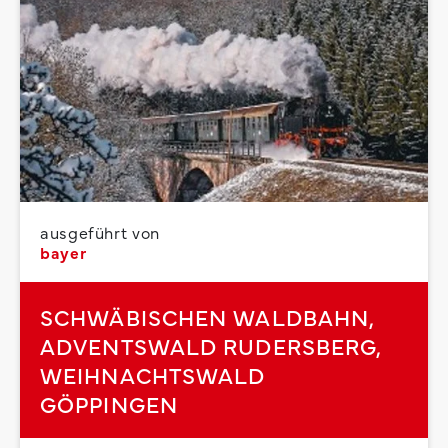
ausgeführt von
bayer
SCHWÄBISCHEN WALDBAHN,
ADVENTSWALD RUDERSBERG,
WEIHNACHTSWALD
GÖPPINGEN