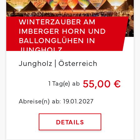
WINTERZAUBER AM
IMBERGER HORN UND
BALLONGLÜHEN IN
JUNGHOLZ
Jungholz | Österreich
55,00 €
1 Tag(e) ab
Abreise(n) ab: 19.01.2027
DETAILS