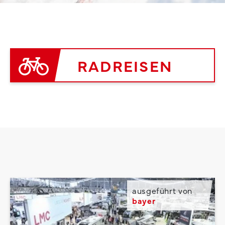
RADREISEN
ausgeführt von
bayer